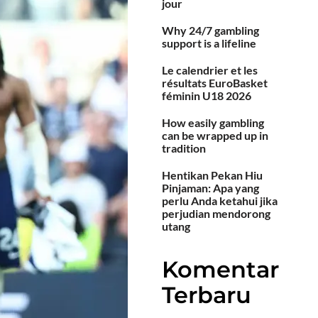
jour
Why 24/7 gambling
support is a lifeline
Le calendrier et les
résultats EuroBasket
féminin U18 2026
How easily gambling
can be wrapped up in
tradition
Hentikan Pekan Hiu
Pinjaman: Apa yang
perlu Anda ketahui jika
perjudian mendorong
utang
Komentar
Terbaru