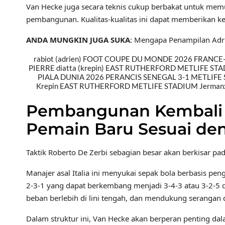
Van Hecke juga secara teknis cukup berbakat untuk memu
pembangunan. Kualitas-kualitas ini dapat memberikan kes
ANDA MUNGKIN JUGA SUKA
: Mengapa Penampilan Adrie
rabiot (adrien) FOOT COUPE DU MONDE 2026 FRANCE
PIERRE diatta (krepin) EAST RUTHERFORD METLIFE ST
PIALA DUNIA 2026 PERANCIS SENEGAL 3-1 METLIFE
Krepin EAST RUTHERFORD METLIFE STADIUM JermanxJ
Pembangunan Kembali 
Pemain Baru Sesuai deng
Taktik Roberto De Zerbi sebagian besar akan berkisar p
Manajer asal Italia ini menyukai sepak bola berbasis pe
2-3-1 yang dapat berkembang menjadi 3-4-3 atau 3-2-5 
beban berlebih di lini tengah, dan mendukung serangan d
Dalam struktur ini, Van Hecke akan berperan penting dal