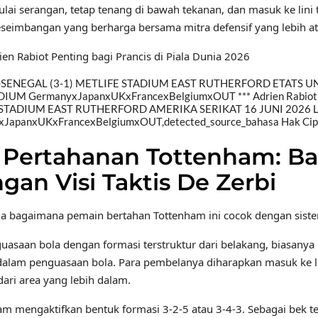
lai serangan, tetap tenang di bawah tekanan, dan masuk ke lini
eimbangan yang berharga bersama mitra defensif yang lebih atle
n Rabiot Penting bagi Prancis di Piala Dunia 2026
-SENEGAL (3-1) METLIFE STADIUM EAST RUTHERFORD ETATS UN
ADIUM GermanyxJapanxUKxFrancexBelgiumxOUT *** Adrien Rab
 STADIUM EAST RUTHERFORD AMERIKA SERIKAT 16 JUNI 2026 L
apanxUKxFrancexBelgiumxOUT,detected_source_bahasa Hak Ci
Pertahanan Tottenham: B
an Visi Taktis De Zerbi
ada bagaimana pemain bertahan Tottenham ini cocok dengan sist
nguasaan bola dengan formasi terstruktur dari belakang, biasan
dalam penguasaan bola. Para pembelanya diharapkan masuk ke l
ari area yang lebih dalam.
am mengaktifkan bentuk formasi 3-2-5 atau 3-4-3. Sebagai bek te