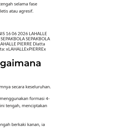
 tengah selama fase
tis atau agresif.
IS 16 06 2026 LAHALLE
iot SEPAKBOLA SEPAKBOLA
AHALLE PIERRE Diatta
pta: xLAHALLExPIERREx
agaimana
emnya secara keseluruhan.
ya menggunakan formasi 4-
ini tengah, menciptakan
ngah berkaki kanan, ia