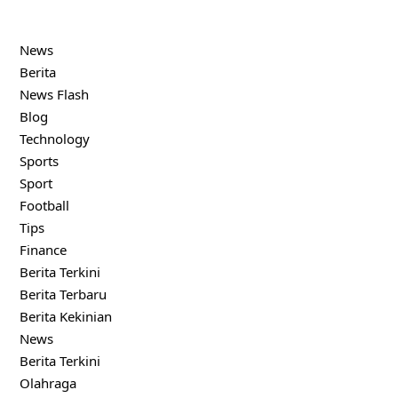
News
Berita
News Flash
Blog
Technology
Sports
Sport
Football
Tips
Finance
Berita Terkini
Berita Terbaru
Berita Kekinian
News
Berita Terkini
Olahraga