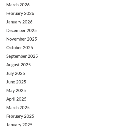
March 2026
February 2026
January 2026
December 2025
November 2025
October 2025
September 2025
August 2025
July 2025
June 2025
May 2025
April 2025
March 2025
February 2025
January 2025