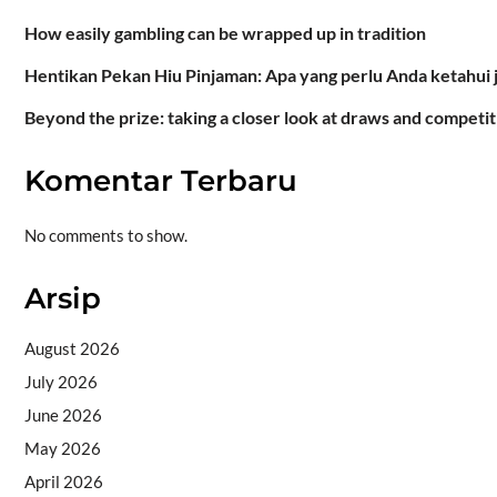
How easily gambling can be wrapped up in tradition
Hentikan Pekan Hiu Pinjaman: Apa yang perlu Anda ketahui 
Beyond the prize: taking a closer look at draws and competit
Komentar Terbaru
No comments to show.
Arsip
August 2026
July 2026
June 2026
May 2026
April 2026