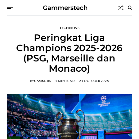
Gammerstech
TECH NEWS
Peringkat Liga
Champions 2025-2026
(PSG, Marseille dan
Monaco)
BY
GAMMERS
1 MIN READ
21 OCTOBER 2025