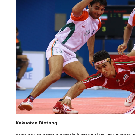
Kekuatan Bintang