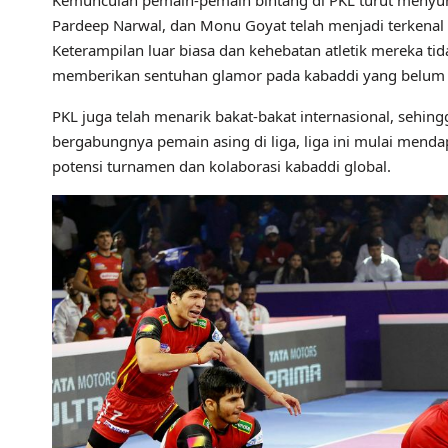
Kemunculan pemain-pemain bintang di PKL turut menyum
Pardeep Narwal, dan Monu Goyat telah menjadi terkenal
Keterampilan luar biasa dan kehebatan atletik mereka ti
memberikan sentuhan glamor pada kabaddi yang belum p
PKL juga telah menarik bakat-bakat internasional, sehi
bergabungnya pemain asing di liga, liga ini mulai mend
potensi turnamen dan kolaborasi kabaddi global.