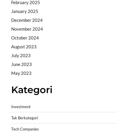
February 2025
January 2025
December 2024
November 2024
October 2024
August 2023
July 2023
June 2023
May 2023
Kategori
Investment
Tak Berkategori
Tech Companies