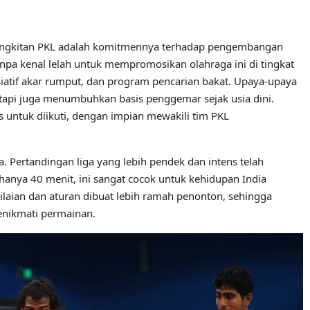
ebangkitan PKL adalah komitmennya terhadap pengembangan
anpa kenal lelah untuk mempromosikan olahraga ini di tingkat
siatif akar rumput, dan program pencarian bakat. Upaya-upaya
tapi juga menumbuhkan basis penggemar sejak usia dini.
s untuk diikuti, dengan impian mewakili tim PKL
 Pertandingan liga yang lebih pendek dan intens telah
anya 40 menit, ini sangat cocok untuk kehidupan India
ilaian dan aturan dibuat lebih ramah penonton, sehingga
ikmati permainan.