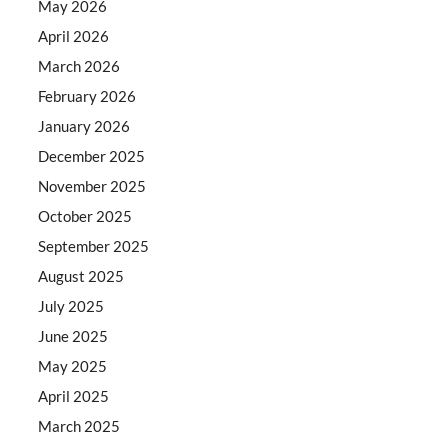
May 2026
April 2026
March 2026
February 2026
January 2026
December 2025
November 2025
October 2025
September 2025
August 2025
July 2025
June 2025
May 2025
April 2025
March 2025