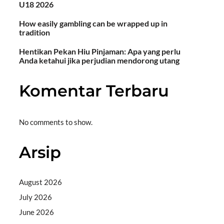
U18 2026
How easily gambling can be wrapped up in
tradition
Hentikan Pekan Hiu Pinjaman: Apa yang perlu
Anda ketahui jika perjudian mendorong utang
Komentar Terbaru
No comments to show.
Arsip
August 2026
July 2026
June 2026