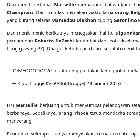
Dari menit pertama,
Marseille
memahami bahwa kami harus
Champions
. Dan itu tidak memakan waktu lama
orang Bel
yang kurang selaras
Mamadou Diakhon
cuping
Geronimo R
Dan menit-menit berikutnya menegaskan hal itu
Digunaka
pemain dari
Roberto DeZerbi
terlambat dan, bola diselama
tiang gawang (9′). Dua gol kebobolan dalam sepuluh menit b
ROMEOOOOO! Vermant menggandakan keunggulan melalu
— Klub Brugge KV (@ClubBrugge)
28 Januari 2026
ITU
Marseille
berjuang untuk menyumbat pelanggaran tetap
berbahaya. Sebaliknya,
orang Phoca
terus menderita sera
menyerang.
Penduduk setempat hanya menyisakan remah-remah saj