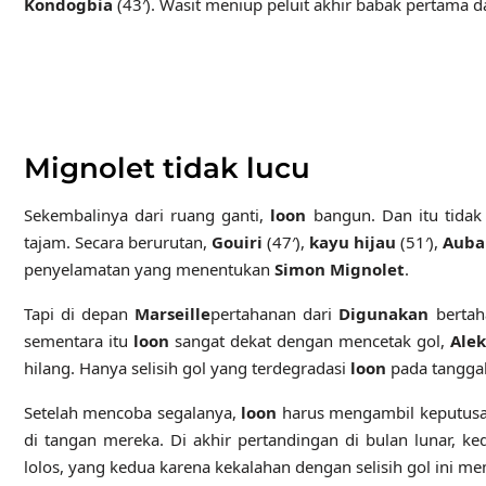
Kondogbia
(43′). Wasit meniup peluit akhir babak pertama
Mignolet tidak lucu
Sekembalinya dari ruang ganti,
loon
bangun. Dan itu tidak 
tajam. Secara berurutan,
Gouiri
(47′),
kayu hijau
(51′),
Aub
penyelamatan yang menentukan
Simon Mignolet
.
Tapi di depan
Marseille
pertahanan dari
Digunakan
bertah
sementara itu
loon
sangat dekat dengan mencetak gol,
Alek
hilang. Hanya selisih gol yang terdegradasi
loon
pada tangga
Setelah mencoba segalanya,
loon
harus mengambil keputusan
di tangan mereka. Di akhir pertandingan di bulan lunar,
lolos, yang kedua karena kekalahan dengan selisih gol ini m