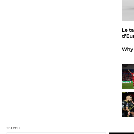
Le t
d’Eu
Why 
SEARCH