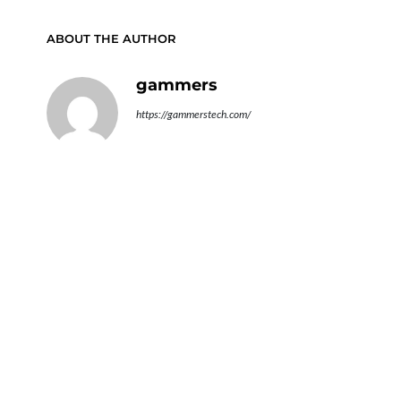
ABOUT THE AUTHOR
gammers
https://gammerstech.com/