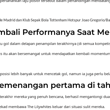
tahankan laju positif tersebut dalam pertandingan mendatang 
o de Madrid dan Klub Sepak Bola Tottenham Hotspur Joao Gregorio/
mbali Performanya Saat M
u gol dalam delapan penampilan terakhirnya (di semua kompetis
cis itu akan bersemangat untuk mendapatkan kembali momentum
 posisi lebih banyak untuk mencetak gol, namun ia juga perlu
h kemenangan pertama di t
 terakhir mereka yang penuh bencana, berhasil mengantongi dua
ad membawa The Lilywhites keluar dari situasi sulit mereka.