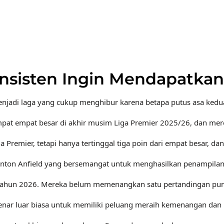
Konsisten Ingin Mendapa
enjadi laga yang cukup menghibur karena betapa putus asa kedu
empat empat besar di akhir musim Liga Premier 2025/26, dan m
iga Premier, tetapi hanya tertinggal tiga poin dari empat besa
nonton Anfield yang bersemangat untuk menghasilkan penampil
i tahun 2026. Mereka belum memenangkan satu pertandingan pun t
enar luar biasa untuk memiliki peluang meraih kemenangan dan 