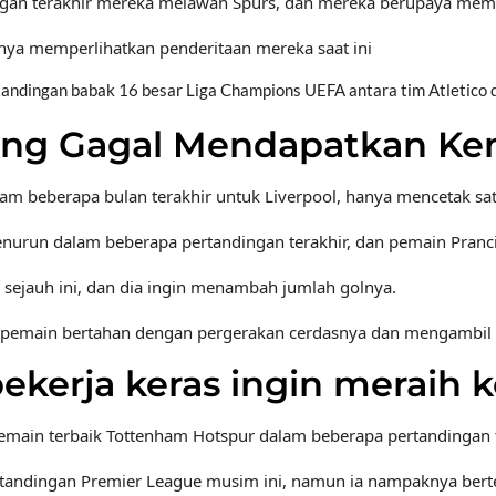
gan terakhir mereka melawan Spurs, dan mereka berupaya memper
nya memperlihatkan penderitaan mereka saat ini
ertandingan babak 16 besar Liga Champions UEFA antara tim Atletic
yang Gagal Mendapatkan Ke
am beberapa bulan terakhir untuk Liverpool, hanya mencetak sat
nurun dalam beberapa pertandingan terakhir, dan pemain Pran
 sejauh ini, dan dia ingin menambah jumlah golnya.
h pemain bertahan dengan pergerakan cerdasnya dan mengambil
ekerja keras ingin merai
pemain terbaik Tottenham Hotspur dalam beberapa pertandingan
rtandingan Premier League musim ini, namun ia nampaknya bertek