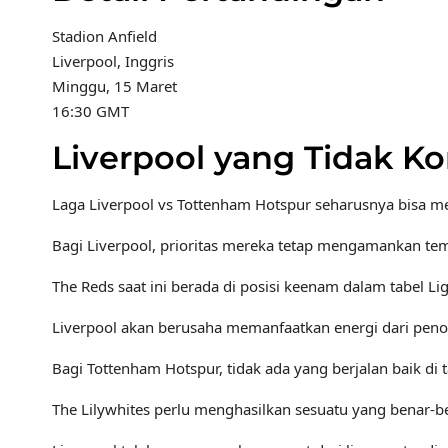
Stadion Anfield
Liverpool, Inggris
Minggu, 15 Maret
16:30 GMT
Liverpool yang Tidak 
Laga Liverpool vs Tottenham Hotspur seharusnya bisa m
Bagi Liverpool, prioritas mereka tetap mengamankan t
The Reds saat ini berada di posisi keenam dalam tabel L
Liverpool akan berusaha memanfaatkan energi dari pe
Bagi Tottenham Hotspur, tidak ada yang berjalan baik d
The Lilywhites perlu menghasilkan sesuatu yang benar-b