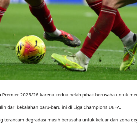
iga Premier 2025/26 karena kedua belah pihak berusaha untuk m
ih dari kekalahan baru-baru ini di Liga Champions UEFA.
 terancam degradasi masih berusaha untuk keluar dari zona deg