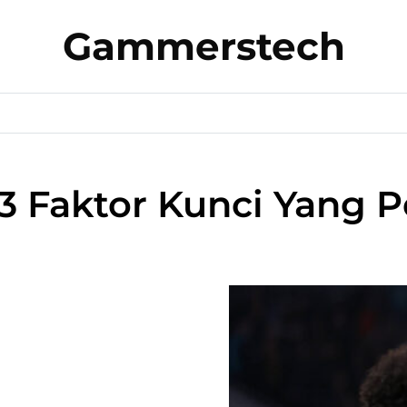
Gammerstech
3 Faktor Kunci Yang 