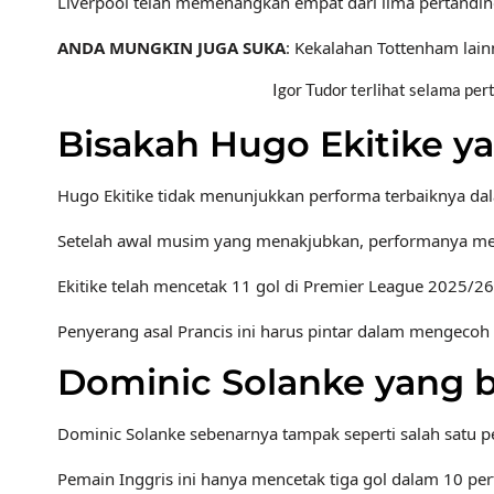
Liverpool telah memenangkan empat dari lima pertandin
ANDA MUNGKIN JUGA SUKA
:
Kekalahan Tottenham lain
Igor Tudor terlihat selama p
Bisakah Hugo Ekitike 
Hugo Ekitike tidak menunjukkan performa terbaiknya dal
Setelah awal musim yang menakjubkan, performanya me
Ekitike telah mencetak 11 gol di Premier League 2025/26
Penyerang asal Prancis ini harus pintar dalam mengeco
Dominic Solanke yang b
Dominic Solanke sebenarnya tampak seperti salah satu 
Pemain Inggris ini hanya mencetak tiga gol dalam 10 pe